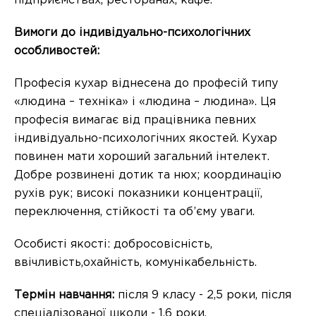
підприємствах, ресторанах, кафе.
Вимоги до індивідуально-психологічних
особливостей:
Професія кухар віднесена до професій типу
«людина – техніка» і «людина – людина». Ця
професія вимагає від працівника певних
індивідуально-психологічних якостей. Кухар
повинен мати хороший загальний інтелект.
Добре розвинені дотик та нюх; координацію
рухів рук; високі показники концентрації,
переключення, стійкості та об’єму уваги.
Особисті якості: добросовісність,
ввічливість,охайність, комунікабельність.
Термін навчання:
після 9 класу - 2,5 роки, після
спеціалізованої школи - 1,6 роки.