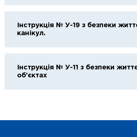
Інструкція № У-19 з безпеки житт
канікул.
Інструкція № У-11 з безпеки житт
об’єктах