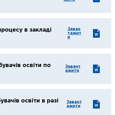
Заван
процесу в закладі
тажит
и
бувачів освіти по
Завант
ажити
вачів освіти в разі
Завант
ажити