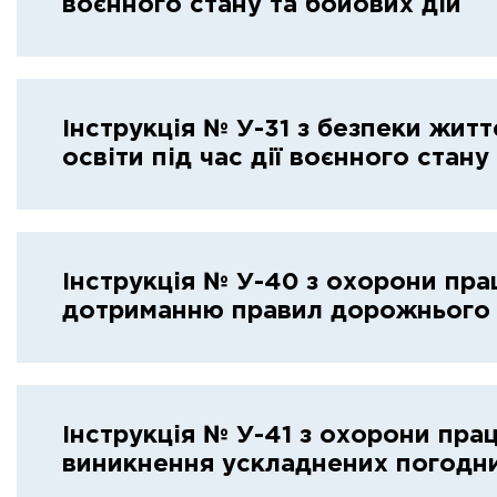
воєнного стану та бойових дій
Інструкція № У-31 з безпеки житт
освіти під час дії воєнного стану
Інструкція № У-40 з охорони прац
дотриманню правил дорожнього 
Інструкція № У-41 з охорони прац
виникнення ускладнених погодн