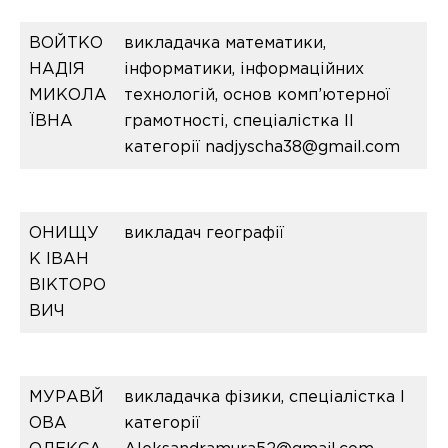
ВОЙТКО
викладачка математики,
НАДІЯ
інформатики, інформаційних
МИКОЛА
технологій, основ комп’ютерної
ЇВНА
грамотності, спеціалістка ІІ
категорії nadjyscha38@gmail.com
ОНИЩУ
викладач географії
К ІВАН
ВІКТОРО
ВИЧ
МУРАВЙ
викладачка фізики, спеціалістка І
ОВА
категорії